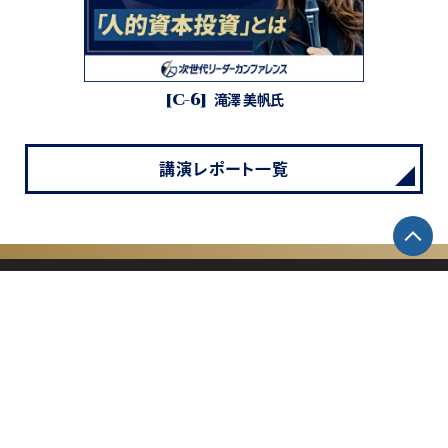
[C-6]
滝澤 美帆氏
講演レポート一覧
【お問合せ先】
主催：「次世代リーダーカンファレンス」運営委員会
〒107-0062 東京都港区南青山2-2-3 ヒューリック青